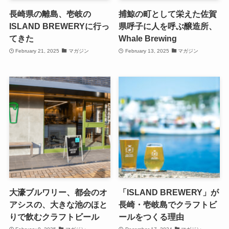
長崎県の離島、壱岐の
捕鯨の町として栄えた佐賀
ISLAND BREWERYに行っ
県呼子に人を呼ぶ醸造所、
てきた
Whale Brewing
February 21, 2025
マガジン
February 13, 2025
マガジン
大濠ブルワリー、都会のオ
「ISLAND BREWERY」が
アシスの、大きな池のほと
長崎・壱岐島でクラフトビ
りで飲むクラフトビール
ールをつくる理由